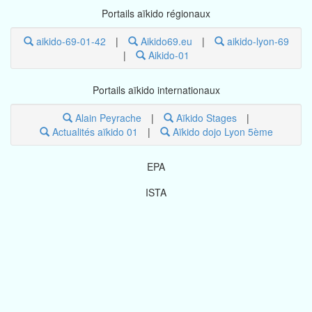
Portails aïkido régionaux
aikido-69-01-42
|
Aikido69.eu
|
aikido-lyon-69
|
Aikido-01
Portails aïkido internationaux
Alain Peyrache
|
Aïkido Stages
|
Actualités aïkido 01
|
Aïkido dojo Lyon 5ème
EPA
ISTA