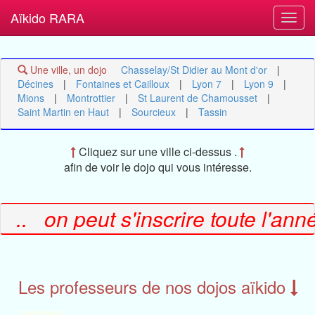
Aïkido RARA
Une ville, un dojo
Chasselay/St Didier au Mont d'or
|
Décines
|
Fontaines et Cailloux
|
Lyon 7
|
Lyon 9
|
Mions
|
Montrottier
|
St Laurent de Chamousset
|
Saint Martin en Haut
|
Sourcieux
|
Tassin
Cliquez sur une ville ci-dessus .
afin de voir le dojo qui vous intéresse.
t... on peut s'inscrire toute l'an
Les professeurs de nos dojos aïkido